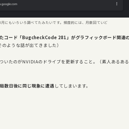
は3月にもいろいろ調べてたみたいです。頻度的には、月数回ていど
コード「BugcheckCode 281」がグラフィックボード関連
らそのような話が出てきました）
いたのがNVIDIAのドライブを更新すること。（素人あるあ
局数日後に同じ現象に遭遇
してしまいます。