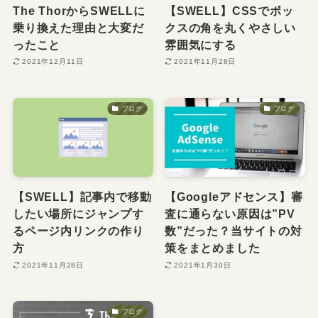
The ThorからSWELLに
【SWELL】CSSでボッ
乗り換えた理由と大変だ
クスの角を丸くやさしい
ったこと
雰囲気にする
2021年12月11日
2021年11月28日
ブログ
ブログ
【SWELL】記事内で移動
【Googleアドセンス】審
したい場所にジャンプす
査に通らない原因は”PV
るページ内リンクの作り
数”だった？当サイトの対
方
策をまとめました
2021年11月28日
2021年1月30日
ブログ