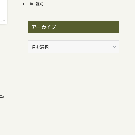
雑記
ップ
アーカイブ
ア
ー
カ
イ
ブ
た。