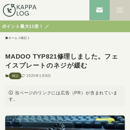
大11倍！ ／
ホーム
雑記
MADOO TYP821修理しました。フェ
イスプレートのネジが緩む
2025年1月8日
雑記
当ページのリンクには広告（PR）が含まれていま
す。