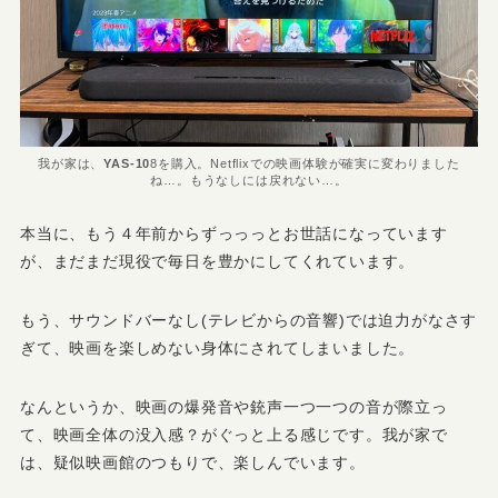
我が家は、
YAS-10
8を購入。Netflixでの映画体験が確実に変わりました
ね…。もうなしには戻れない…。
本当に、もう４年前からずっっっとお世話になっています
が、まだまだ現役で毎日を豊かにしてくれています。
もう、サウンドバーなし(テレビからの音響)では迫力がなさす
ぎて、映画を楽しめない身体にされてしまいました。
なんというか、映画の爆発音や銃声一つ一つの音が際立っ
て、映画全体の没入感？がぐっと上る感じです。我が家で
は、疑似映画館のつもりで、楽しんでいます。