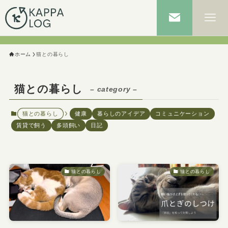
ホーム
猫との暮らし
猫との暮らし
– category –
猫との暮らし
健康
暮らしのアイデア
コミュニケーション
賃貸で飼う
多頭飼い
日記
猫との暮らし
猫との暮らし